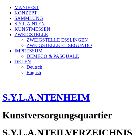
MANIFEST
KONZEPT
SAMMLUNG
S.Y.L.A.NTEN
KUNSTMESSEN
ZWEIGSTELLE
ZWEIGSTELLE ESSLINGEN
ZWEIGSTELLE EL SEGUNDO
IMPRESSUM
DEMECO & PASQUALE
DE | EN
Deutsch
English
S.Y.L.A.NTENHEIM
Kunstversorgungsquartier
S.Y.L.A.NTEILVERZEICHNIS